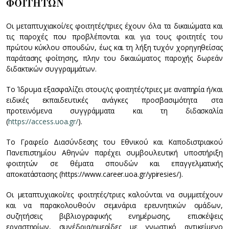
ΦΟΙΤΗΤΩΝ
Οι μεταπτυχιακοί/ες φοιτητές/τριες έχουν όλα τα δικαιώματα και
τις παροχές που προβλέπονται και για τους φοιτητές του
πρώτου κύκλου σπουδών, έως και τη λήξη τυχόν χορηγηθείσας
παράτασης φοίτησης, πλην του δικαιώματος παροχής δωρεάν
διδακτικών συγγραμμάτων.
Τo Ίδρυμα εξασφαλίζει στους/ις φοιτητές/τριες με αναπηρία ή/και
ειδικές εκπαιδευτικές ανάγκες προσβασιμότητα στα
προτεινόμενα συγγράμματα και τη διδασκαλία
(
https://access.uoa.gr/
).
Το Γραφείο Διασύνδεσης του Εθνικού και Καποδιστριακού
Πανεπιστημίου Αθηνών παρέχει συμβουλευτική υποστήριξη
φοιτητών σε θέματα σπουδών και επαγγελματικής
αποκατάστασης (https://www.career.uoa.gr/ypiresies/).
Οι μεταπτυχιακοί/ες φοιτητές/τριες καλούνται να συμμετέχουν
και να παρακολουθούν σεμινάρια ερευνητικών ομάδων,
συζητήσεις βιβλιογραφικής ενημέρωσης, επισκέψεις
εργαστηρίων, συνέδρια/ημερίδες με γνωστικό αντικείμενο