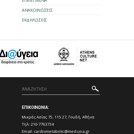
ΕΠΙΛΕΓΜΕΝΑ
ΑΝΑΚΟΙΝΩΣΕΙΣ
ΕΚΔΗΛΩΣΕΙΣ
ΕΠΙΚΟΙΝΩΝΙΑ:
Μικράς Ασίας 75, 115 27, Γουδή, Αθήνα
Τηλ: 210-7763734
Email:
cardiometabolic@med.uoa.gr